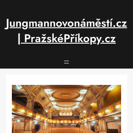
Přeskočit
na
obsah
Jungmannovonáměstí.cz
| PražskéPříkopy.cz