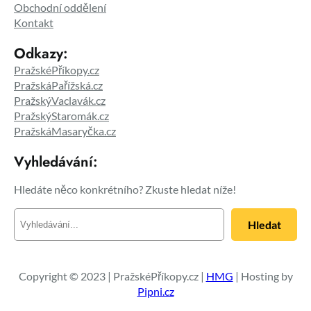
Obchodní oddělení
Kontakt
Odkazy:
PražskéPříkopy.cz
PražskáPařížská.cz
PražskýVaclavák.cz
PražskýStaromák.cz
PražskáMasaryčka.cz
Vyhledávání:
Hledáte něco konkrétního? Zkuste hledat níže!
H
Hledat
l
e
d
a
Copyright © 2023 | PražskéPříkopy.cz |
HMG
| Hosting by
t
Pipni.cz