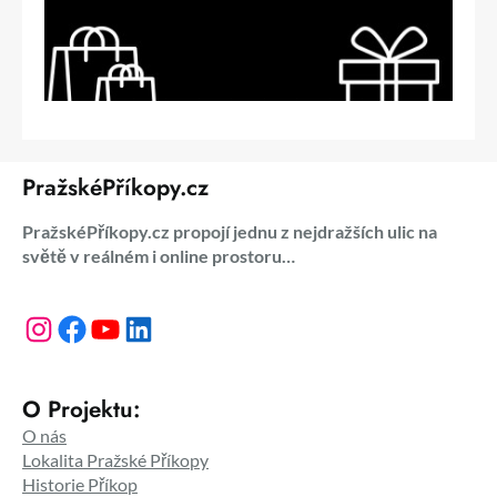
PražskéPříkopy.cz
PražskéPříkopy.cz propojí jednu z nejdražších ulic na
světě v reálném i online prostoru…
Instagram
Facebook
YouTube
LinkedIn
O Projektu:
O nás
Lokalita Pražské Příkopy
Historie Příkop