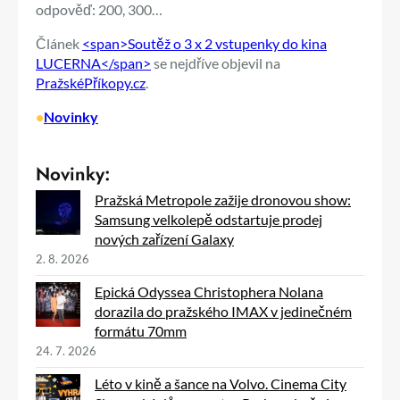
odpověď: 200, 300…
Článek
<span>Soutěž o 3 x 2 vstupenky do kina
LUCERNA</span>
se nejdříve objevil na
PražskéPříkopy.cz
.
•
Novinky
Novinky:
Pražská Metropole zažije dronovou show:
Samsung velkolepě odstartuje prodej
nových zařízení Galaxy
2. 8. 2026
Epická Odyssea Christophera Nolana
dorazila do pražského IMAX v jedinečném
formátu 70mm
24. 7. 2026
Léto v kině a šance na Volvo. Cinema City