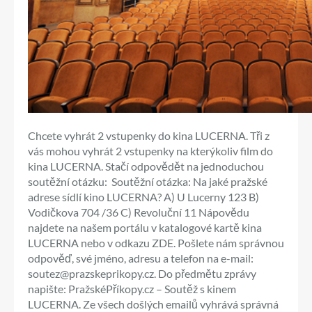
Chcete vyhrát 2 vstupenky do kina LUCERNA. Tři z
vás mohou vyhrát 2 vstupenky na kterýkoliv film do
kina LUCERNA. Stačí odpovědět na jednoduchou
soutěžní otázku: Soutěžní otázka: Na jaké pražské
adrese sídlí kino LUCERNA? A) U Lucerny 123 B)
Vodičkova 704 /36 C) Revoluční 11 Nápovědu
najdete na našem portálu v katalogové kartě kina
LUCERNA nebo v odkazu ZDE. Pošlete nám správnou
odpověď, své jméno, adresu a telefon na e-mail:
soutez@prazskeprikopy.cz. Do předmětu zprávy
napište: PražskéPříkopy.cz – Soutěž s kinem
LUCERNA. Ze všech došlých emailů vyhrává správná