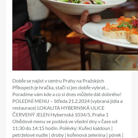
Dobře se najíst v centru Prahy na Pražských
Příkopech je hračka, stačí si jen dobře vybrat…
Poradíme vám kde a co si dnes můžete dát dobrého!
POLEDNÍ MENU – Středa 21.2.2024 (vybraná jídla a
restaurace) LOKALITA HYBERNSKÁ ULICE
ČERVENÝ JELEN Hybernská 1034/5, Praha 1
Obědové menu se podává ve všední dny v čase od
11:30 do 14:15 hodin. Polévky: Kuřecí kaldoun |
petrželové nudle | droby | kořenová zelenina | pórek |