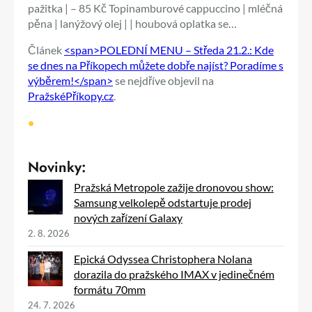
pažitka | – 85 Kč Topinamburové cappuccino | mléčná
pěna | lanýžový olej | | houbová oplatka se…
Článek
<span>POLEDNÍ MENU – Středa 21.2.: Kde
se dnes na Příkopech můžete dobře najíst? Poradíme s
výběrem!</span>
se nejdříve objevil na
PražskéPříkopy.cz
.
•
Novinky:
Pražská Metropole zažije dronovou show:
Samsung velkolepě odstartuje prodej
nových zařízení Galaxy
2. 8. 2026
Epická Odyssea Christophera Nolana
dorazila do pražského IMAX v jedinečném
formátu 70mm
24. 7. 2026