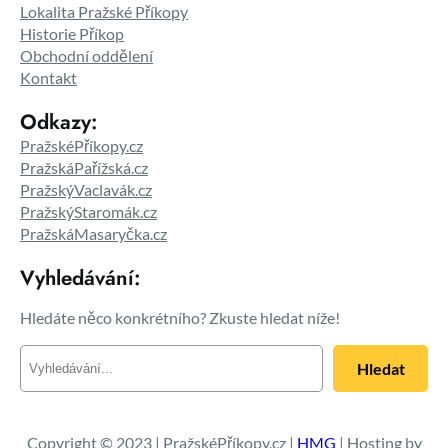
Lokalita Pražské Příkopy
Historie Příkop
Obchodní oddělení
Kontakt
Odkazy:
PražskéPříkopy.cz
PražskáPařížská.cz
PražskýVaclavák.cz
PražskýStaromák.cz
PražskáMasaryčka.cz
Vyhledávání:
Hledáte něco konkrétního? Zkuste hledat níže!
H
Hledat
l
e
d
a
Copyright © 2023 | PražskéPříkopy.cz |
HMG
| Hosting by