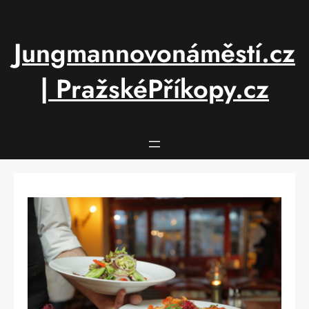
Přeskočit
na
obsah
Jungmannovonáměstí.cz
| PražskéPříkopy.cz