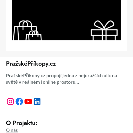
PražskéPříkopy.cz
PražskéPříkopy.cz propojí jednu z nejdražších ulic na
světě v reálném i online prostoru…
Instagram
Facebook
YouTube
LinkedIn
O Projektu:
O nás